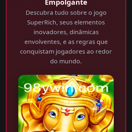
Empolgante
Descubra tudo sobre o jogo
SuperRich, seus elementos
inovadores, dinâmicas
envolventes, e as regras que
conquistam jogadores ao redor
do mundo.