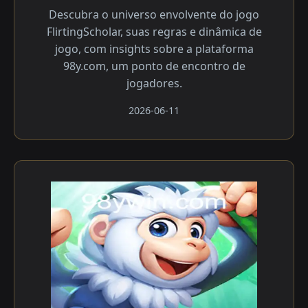
Descubra o universo envolvente do jogo
FlirtingScholar, suas regras e dinâmica de
jogo, com insights sobre a plataforma
98y.com, um ponto de encontro de
jogadores.
2026-06-11