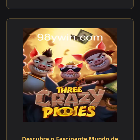
Descubra o Fascinante Mundo de