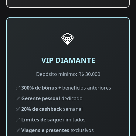
💎
VIP DIAMANTE
Depósito mínimo: R$ 30.000
✅
300% de bônus
+ benefícios anteriores
✅
Gerente pessoal
dedicado
✅
20% de cashback
semanal
✅
Limites de saque
ilimitados
✅
Viagens e presentes
exclusivos