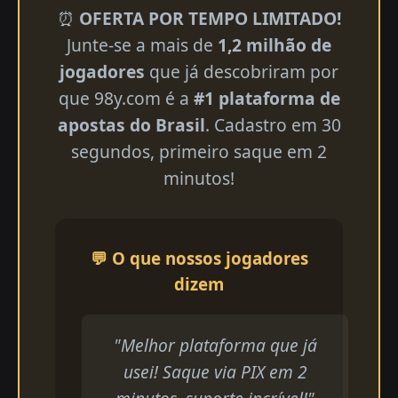
⏰
OFERTA POR TEMPO LIMITADO!
Junte-se a mais de
1,2 milhão de
jogadores
que já descobriram por
que 98y.com é a
#1 plataforma de
apostas do Brasil
. Cadastro em 30
segundos, primeiro saque em 2
minutos!
💬 O que nossos jogadores
dizem
"Melhor plataforma que já
usei! Saque via PIX em 2