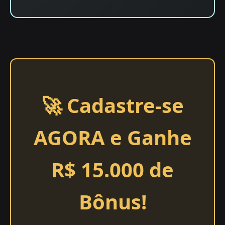
🚀 Cadastre-se
AGORA e Ganhe
R$ 15.000 de
Bônus!