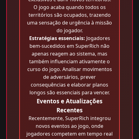
O jogo acaba quando todos os
territórios são ocupados, trazendo
uma sensação de urgência à missão
do jogador.
Estratégias essenciais:
Jogadores
bem-sucedidos em SuperRich não
apenas reagem ao sistema, mas
também influenciam ativamente o
curso do jogo. Analisar movimentos
de adversários, prever
consequências e elaborar planos
longos são essenciais para vencer.
Eventos e Atualizações
Recentes
Recentemente, SuperRich integrou
novos eventos ao jogo, onde
jogadores competem em tempo real