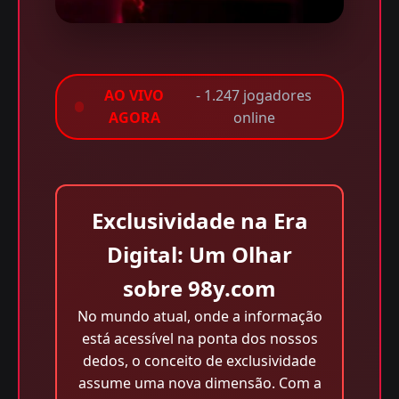
AO VIVO
- 1.247 jogadores
AGORA
online
Exclusividade na Era
Digital: Um Olhar
sobre 98y.com
No mundo atual, onde a informação
está acessível na ponta dos nossos
dedos, o conceito de exclusividade
assume uma nova dimensão. Com a