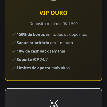
VIP OURO
Depósito mínimo: R$ 1.500
✅
150% de bônus
em todos os depósitos
✅
Saque prioritário
em 1 minuto
✅
10% de cashback
semanal
✅
Suporte VIP
24/7
✅
Limites de aposta
mais altos
🥈