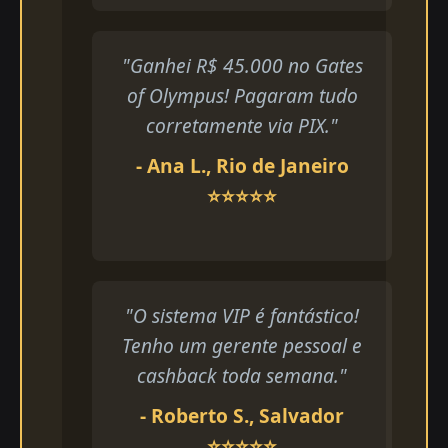
"Ganhei R$ 45.000 no Gates
of Olympus! Pagaram tudo
corretamente via PIX."
- Ana L., Rio de Janeiro
⭐⭐⭐⭐⭐
"O sistema VIP é fantástico!
Tenho um gerente pessoal e
cashback toda semana."
- Roberto S., Salvador
⭐⭐⭐⭐⭐