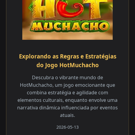
Explorando as Regras e Estratégias
do Jogo HotMuchacho
Descubra o vibrante mundo de
HotMuchacho, um jogo emocionante que
combina estratégia e agilidade com
elementos culturais, enquanto envolve uma
narrativa dinâmica influenciada por eventos
atuais.
2026-05-13