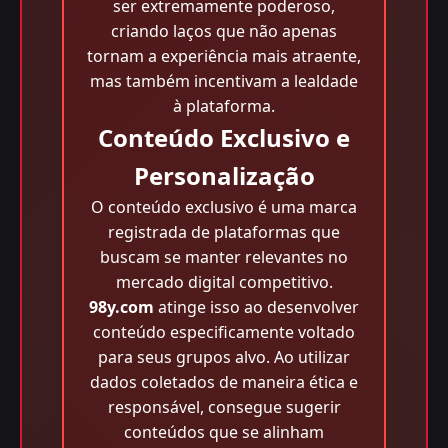
ser extremamente poderoso,
criando laços que não apenas
tornam a experiência mais atraente,
mas também incentivam a lealdade
à plataforma.
Conteúdo Exclusivo e
Personalização
O conteúdo exclusivo é uma marca
registrada de plataformas que
buscam se manter relevantes no
mercado digital competitivo.
98y.com
atinge isso ao desenvolver
conteúdo especificamente voltado
para seus grupos alvo. Ao utilizar
dados coletados de maneira ética e
responsável, consegue sugerir
conteúdos que se alinham