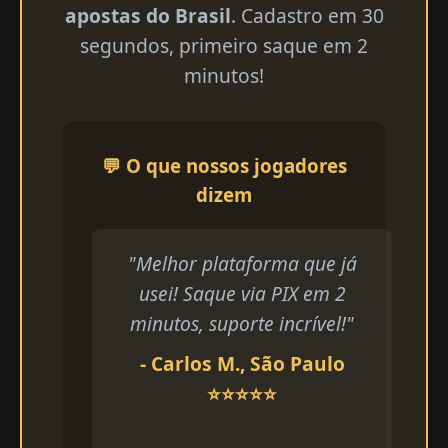
apostas do Brasil
. Cadastro em 30
segundos, primeiro saque em 2
minutos!
💬 O que nossos jogadores
dizem
"Melhor plataforma que já
usei! Saque via PIX em 2
minutos, suporte incrível!"
- Carlos M., São Paulo
⭐⭐⭐⭐⭐