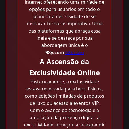
internet oferecendo uma miríade de
opções para usuários em todo o
planeta, a necessidade de se
destacar torna-se imperativa. Uma
das plataformas que abraça essa
ideia e se destaca por sua
abordagem única é o
98y.com
.
68k.com
A Ascensão da
Exclusividade Online
Historicamente, a exclusividade
estava reservada para bens físicos,
como edições limitadas de produtos
de luxo ou acesso a eventos VIP.
Com o avanço da tecnologia e a
ampliação da presença digital, a
exclusividade começou a se expandir