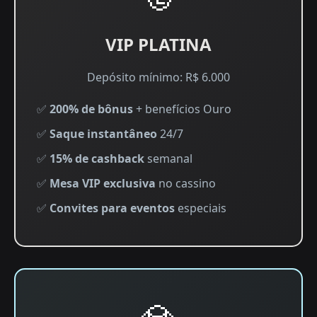
VIP PLATINA
Depósito mínimo: R$ 6.000
✅
200% de bônus
+ benefícios Ouro
✅
Saque instantâneo
24/7
✅
15% de cashback
semanal
✅
Mesa VIP exclusiva
no cassino
✅
Convites para eventos
especiais