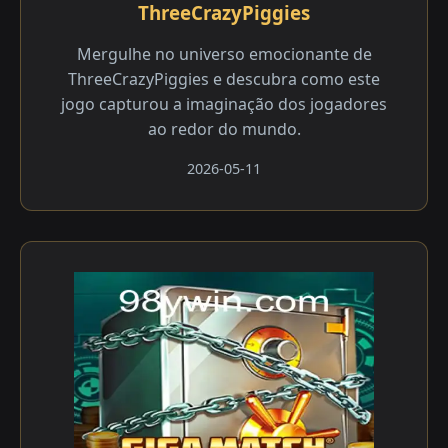
ThreeCrazyPiggies
Mergulhe no universo emocionante de
ThreeCrazyPiggies e descubra como este
jogo capturou a imaginação dos jogadores
ao redor do mundo.
2026-05-11