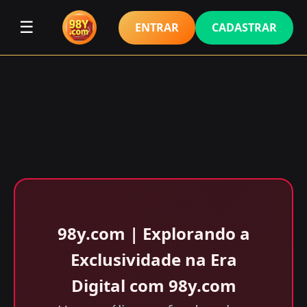
☰
ENTRAR
CADASTRAR
98y.com | Explorando a
Exclusividade na Era
Digital com 98y.com