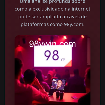
Uma análise profunda sobre
como a exclusividade na internet
pode ser ampliada através de
plataformas como 98y.com.