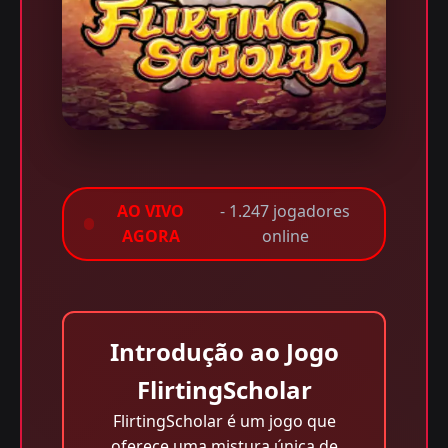
AO VIVO
- 1.247 jogadores
AGORA
online
Introdução ao Jogo
FlirtingScholar
FlirtingScholar é um jogo que
oferece uma mistura única de