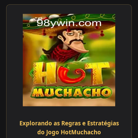
Explorando as Regras e Estratégias
do Jogo HotMuchacho