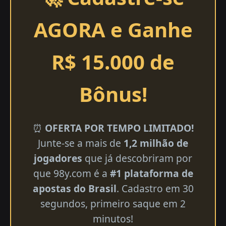
AGORA e Ganhe
R$ 15.000 de
Bônus!
⏰
OFERTA POR TEMPO LIMITADO!
Junte-se a mais de
1,2 milhão de
jogadores
que já descobriram por
que 98y.com é a
#1 plataforma de
apostas do Brasil
. Cadastro em 30
segundos, primeiro saque em 2
minutos!