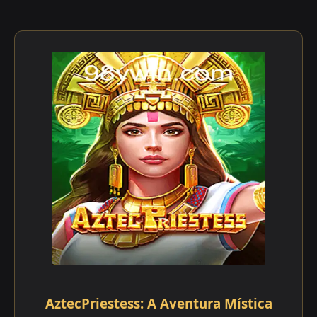
AztecPriestess: A Aventura Mística