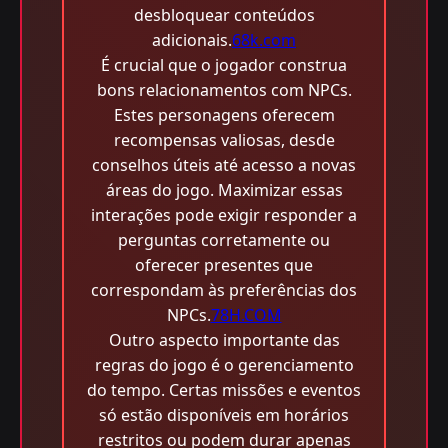
desbloquear conteúdos
adicionais.
68k.com
É crucial que o jogador construa
bons relacionamentos com NPCs.
Estes personagens oferecem
recompensas valiosas, desde
conselhos úteis até acesso a novas
áreas do jogo. Maximizar essas
interações pode exigir responder a
perguntas corretamente ou
oferecer presentes que
correspondam às preferências dos
NPCs.
78H.COM
Outro aspecto importante das
regras do jogo é o gerenciamento
do tempo. Certas missões e eventos
só estão disponíveis em horários
restritos ou podem durar apenas