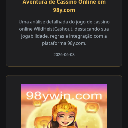
Aventura de Cassino Online em
98y.com
Uma análise detalhada do jogo de cassino
online WildHeistCashout, destacando sua
jogabilidade, regras e integração com a
plataforma 98y.com.
2026-06-08