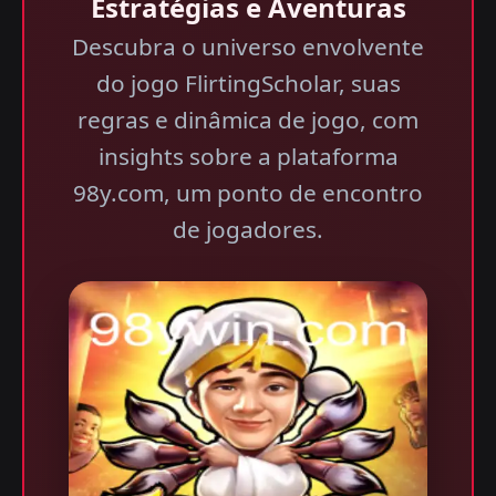
Estratégias e Aventuras
Descubra o universo envolvente
do jogo FlirtingScholar, suas
regras e dinâmica de jogo, com
insights sobre a plataforma
98y.com, um ponto de encontro
de jogadores.