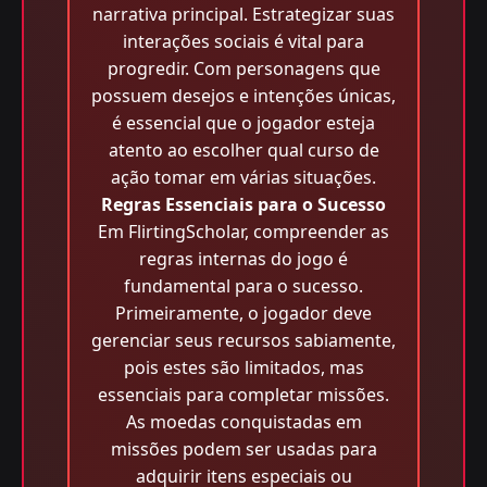
narrativa principal. Estrategizar suas
interações sociais é vital para
progredir. Com personagens que
possuem desejos e intenções únicas,
é essencial que o jogador esteja
atento ao escolher qual curso de
ação tomar em várias situações.
Regras Essenciais para o Sucesso
Em FlirtingScholar, compreender as
regras internas do jogo é
fundamental para o sucesso.
Primeiramente, o jogador deve
gerenciar seus recursos sabiamente,
pois estes são limitados, mas
essenciais para completar missões.
As moedas conquistadas em
missões podem ser usadas para
adquirir itens especiais ou