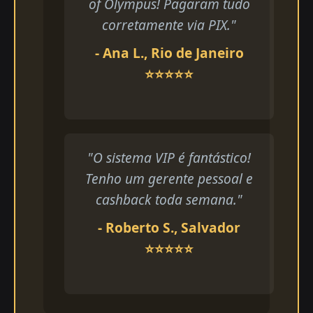
of Olympus! Pagaram tudo
corretamente via PIX."
- Ana L., Rio de Janeiro
⭐⭐⭐⭐⭐
"O sistema VIP é fantástico!
Tenho um gerente pessoal e
cashback toda semana."
- Roberto S., Salvador
⭐⭐⭐⭐⭐