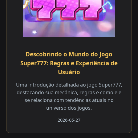
Descobrindo o Mundo do Jogo
Super777: Regras e Experiência de
Usuário
Uma introdução detalhada ao jogo Super777,
destacando sua mecânica, regras e como ele
se relaciona com tendências atuais no
universo dos jogos.
2026-05-27