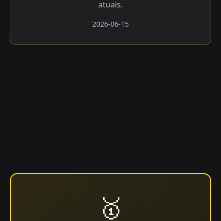
atuais.
2026-06-15
🥇