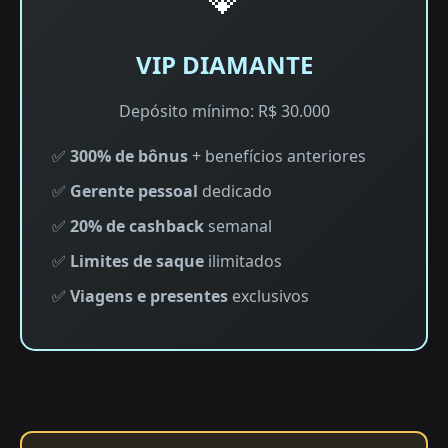
VIP DIAMANTE
Depósito mínimo: R$ 30.000
✅
300% de bônus
+ benefícios anteriores
✅
Gerente pessoal
dedicado
✅
20% de cashback
semanal
✅
Limites de saque
ilimitados
✅
Viagens e presentes
exclusivos