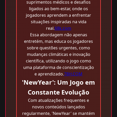
suprimentos médicos e desafios
ligados ao bem-estar, onde os
jogadores aprendem a enfrentar
situações inspiradas na vida
real.
68k.com
Essa abordagem não apenas
entretém, mas educa os jogadores
sobre questões urgentes, como
mudanças climáticas e inovação
científica, utilizando o jogo como
uma plataforma de conscientização
e aprendizado.
78H.COM
'NewYear': Um Jogo em
Constante Evolução
Com atualizações frequentes e
novos conteúdos lançados
regularmente, 'NewYear' se mantém