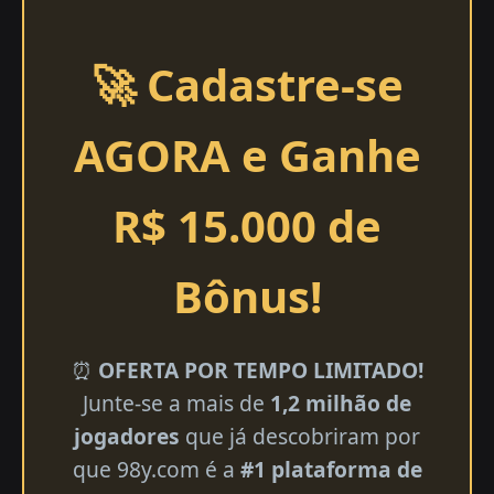
🚀 Cadastre-se
AGORA e Ganhe
R$ 15.000 de
Bônus!
⏰
OFERTA POR TEMPO LIMITADO!
Junte-se a mais de
1,2 milhão de
jogadores
que já descobriram por
que 98y.com é a
#1 plataforma de