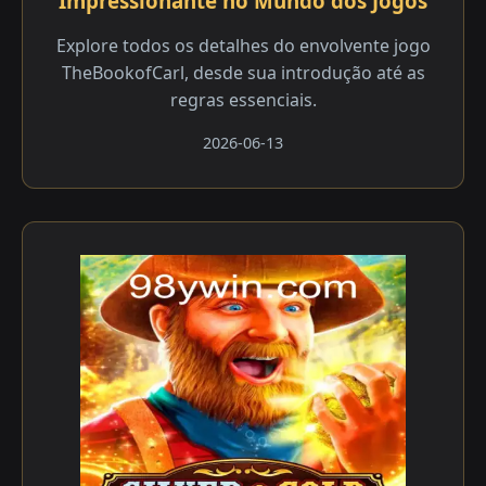
Impressionante no Mundo dos Jogos
Explore todos os detalhes do envolvente jogo
TheBookofCarl, desde sua introdução até as
regras essenciais.
2026-06-13