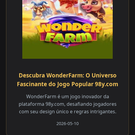
Descubra WonderFarm: O Universo
Fascinante do Jogo Popular 98y.com
WonderFarm é um jogo inovador da
plataforma 98y.com, desafiando jogadores
com seu design único e regras intrigantes.
2026-05-10