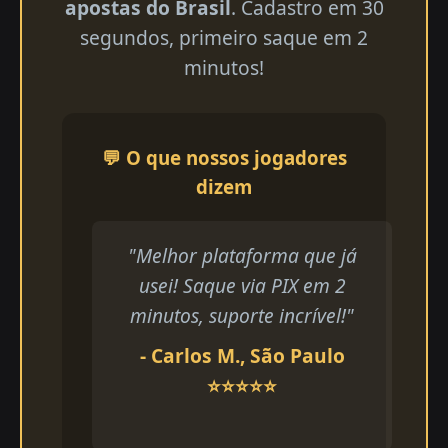
apostas do Brasil
. Cadastro em 30
segundos, primeiro saque em 2
minutos!
💬 O que nossos jogadores
dizem
"Melhor plataforma que já
usei! Saque via PIX em 2
minutos, suporte incrível!"
- Carlos M., São Paulo
⭐⭐⭐⭐⭐