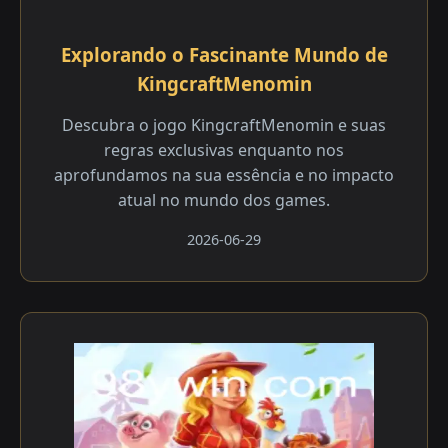
Explorando o Fascinante Mundo de
KingcraftMenomin
Descubra o jogo KingcraftMenomin e suas
regras exclusivas enquanto nos
aprofundamos na sua essência e no impacto
atual no mundo dos games.
2026-06-29