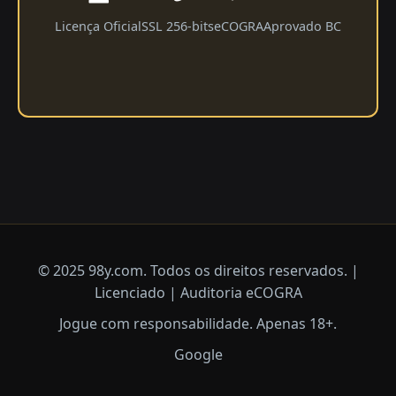
Licença Oficial
SSL 256-bits
eCOGRA
Aprovado BC
© 2025 98y.com. Todos os direitos reservados. |
Licenciado | Auditoria eCOGRA
Jogue com responsabilidade. Apenas 18+.
Google