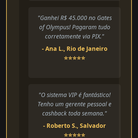
"Ganhei R$ 45.000 no Gates
of Olympus! Pagaram tudo
corretamente via PIX."
- Ana L., Rio de Janeiro
⭐⭐⭐⭐⭐
"O sistema VIP é fantástico!
Tenho um gerente pessoal e
cashback toda semana."
- Roberto S., Salvador
⭐⭐⭐⭐⭐