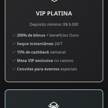
VIP PLATINA
Depósito mínimo: R$ 6.000
✅
200% de bônus
+ benefícios Ouro
✅
Saque instantâneo
24/7
✅
15% de cashback
semanal
✅
Mesa VIP exclusiva
no cassino
✅
Convites para eventos
especiais
💎