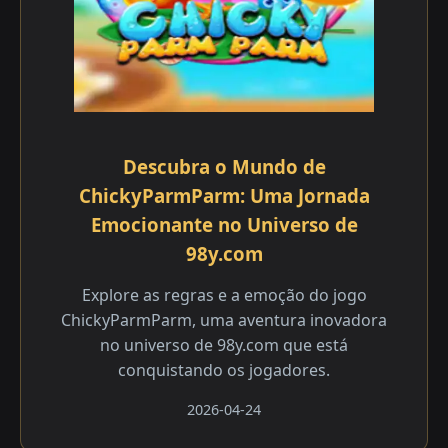
Descubra o Mundo de
ChickyParmParm: Uma Jornada
Emocionante no Universo de
98y.com
Explore as regras e a emoção do jogo
ChickyParmParm, uma aventura inovadora
no universo de 98y.com que está
conquistando os jogadores.
2026-04-24