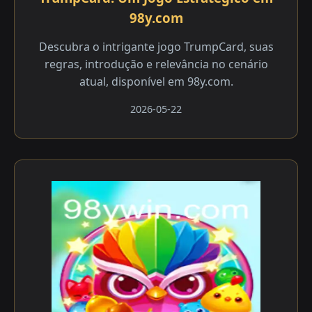
98y.com
Descubra o intrigante jogo TrumpCard, suas
regras, introdução e relevância no cenário
atual, disponível em 98y.com.
2026-05-22