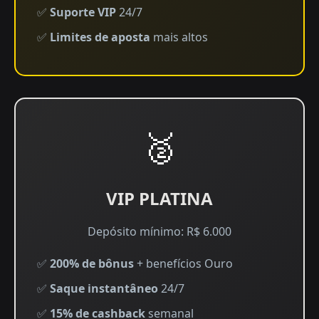
✅
Suporte VIP
24/7
✅
Limites de aposta
mais altos
🥈
VIP PLATINA
Depósito mínimo: R$ 6.000
✅
200% de bônus
+ benefícios Ouro
✅
Saque instantâneo
24/7
✅
15% de cashback
semanal