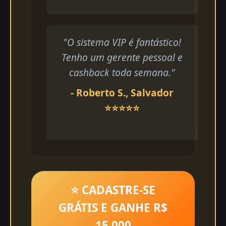
"O sistema VIP é fantástico!
Tenho um gerente pessoal e
cashback toda semana."
- Roberto S., Salvador
⭐⭐⭐⭐⭐
⭐ CADASTRE-SE
GRÁTIS E GANHE R$
15.000