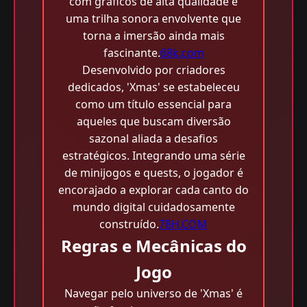
com gráficos de alta qualidade e
uma trilha sonora envolvente que
torna a imersão ainda mais
fascinante.
68k.com
Desenvolvido por criadores
dedicados, 'Xmas' se estabeleceu
como um título essencial para
aqueles que buscam diversão
sazonal aliada a desafios
estratégicos. Integrando uma série
de minijogos e quests, o jogador é
encorajado a explorar cada canto do
mundo digital cuidadosamente
construído.
78H.COM
Regras e Mecânicas do
Jogo
Navegar pelo universo de 'Xmas' é