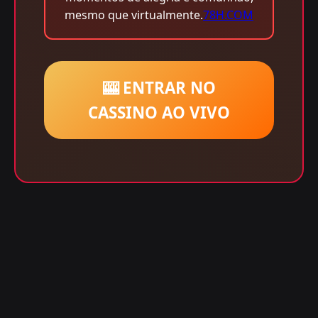
mesmo que virtualmente.
78H.COM
🎰 ENTRAR NO
CASSINO AO VIVO