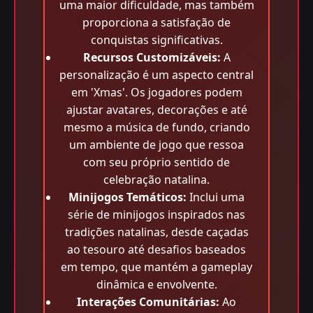
uma maior dificuldade, mas também
proporciona a satisfação de
conquistas significativas.
Recursos Customizáveis:
A
personalização é um aspecto central
em 'Xmas'. Os jogadores podem
ajustar avatares, decorações e até
mesmo a música de fundo, criando
um ambiente de jogo que ressoa
com seu próprio sentido de
celebração natalina.
Minijogos Temáticos:
Inclui uma
série de minijogos inspirados nas
tradições natalinas, desde caçadas
ao tesouro até desafios baseados
em tempo, que mantém a gameplay
dinâmica e envolvente.
Interações Comunitárias:
Ao