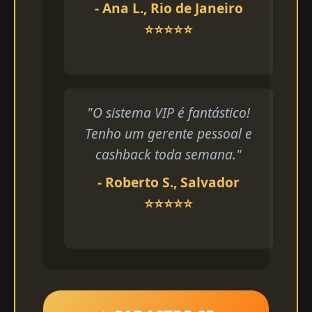
- Ana L., Rio de Janeiro
⭐⭐⭐⭐⭐
"O sistema VIP é fantástico!
Tenho um gerente pessoal e
cashback toda semana."
- Roberto S., Salvador
⭐⭐⭐⭐⭐