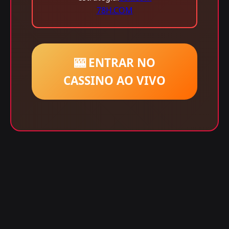
78H.COM
🎰 ENTRAR NO
CASSINO AO VIVO