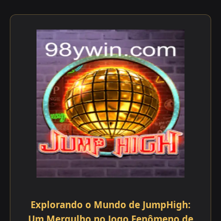
Explorando o Mundo de JumpHigh:
Um Mergulho no Jogo Fenômeno de