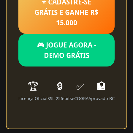
⭐ CADASTRE-SE
GRÁTIS E GANHE R$
15.000
🎮 JOGUE AGORA -
DEMO GRÁTIS
🏆
🔒
✅
🏦
Licença Oficial
SSL 256-bits
eCOGRA
Aprovado BC