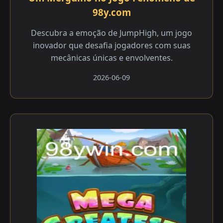
98y.com
Descubra a emoção de JumpHigh, um jogo
inovador que desafia jogadores com suas
mecânicas únicas e envolventes.
2026-06-09