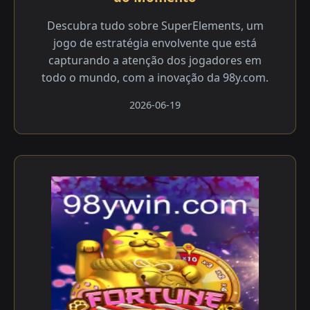
Descubra tudo sobre SuperElements, um
jogo de estratégia envolvente que está
capturando a atenção dos jogadores em
todo o mundo, com a inovação da 98y.com.
2026-06-19