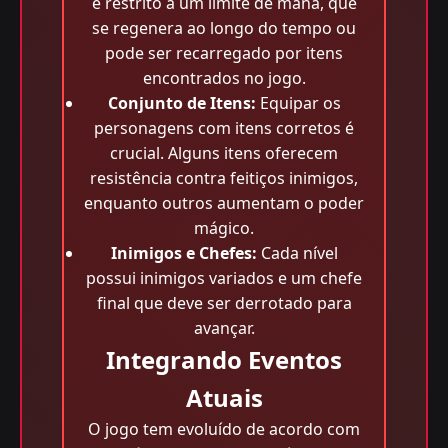
é restrito a um limite de mana, que
se regenera ao longo do tempo ou
pode ser recarregado por itens
encontrados no jogo.
Conjunto de Itens:
Equipar os
personagens com itens corretos é
crucial. Alguns itens oferecem
resistência contra feitiços inimigos,
enquanto outros aumentam o poder
mágico.
Inimigos e Chefes:
Cada nível
possui inimigos variados e um chefe
final que deve ser derrotado para
avançar.
Integrando Eventos
Atuais
O jogo tem evoluído de acordo com