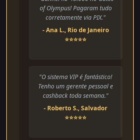
of Olympus! Pagaram tudo
corretamente via PIX."
- Ana L., Rio de Janeiro
⭐⭐⭐⭐⭐
"O sistema VIP é fantástico!
Tenho um gerente pessoal e
cashback toda semana."
- Roberto S., Salvador
⭐⭐⭐⭐⭐