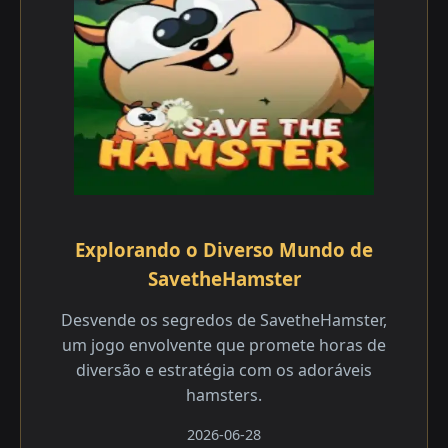
Explorando o Diverso Mundo de
SavetheHamster
Desvende os segredos de SavetheHamster,
um jogo envolvente que promete horas de
diversão e estratégia com os adoráveis
hamsters.
2026-06-28