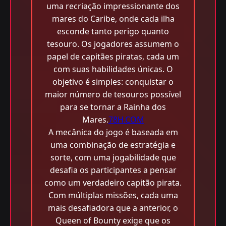
uma recriação impressionante dos
mares do Caribe, onde cada ilha
esconde tanto perigo quanto
tesouro. Os jogadores assumem o
papel de capitães piratas, cada um
com suas habilidades únicas. O
objetivo é simples: conquistar o
maior número de tesouros possível
para se tornar a Rainha dos
Mares.
78H.COM
A mecânica do jogo é baseada em
uma combinação de estratégia e
sorte, com uma jogabilidade que
desafia os participantes a pensar
como um verdadeiro capitão pirata.
Com múltiplas missões, cada uma
mais desafiadora que a anterior, o
Queen of Bounty exige que os