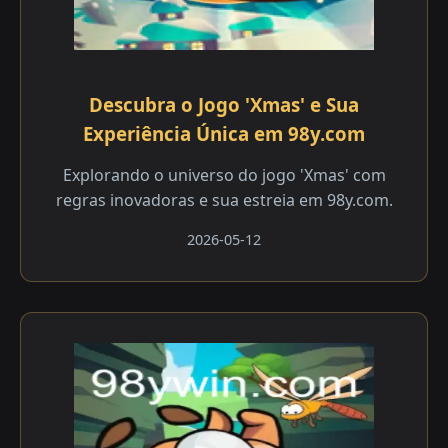
Descubra o Jogo 'Xmas' e Sua
Experiência Única em 98y.com
Explorando o universo do jogo 'Xmas' com
regras inovadoras e sua estreia em 98y.com.
2026-05-12