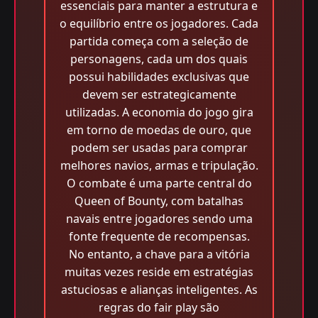
essenciais para manter a estrutura e
o equilíbrio entre os jogadores. Cada
partida começa com a seleção de
personagens, cada um dos quais
possui habilidades exclusivas que
devem ser estrategicamente
utilizadas. A economia do jogo gira
em torno de moedas de ouro, que
podem ser usadas para comprar
melhores navios, armas e tripulação.
O combate é uma parte central do
Queen of Bounty, com batalhas
navais entre jogadores sendo uma
fonte frequente de recompensas.
No entanto, a chave para a vitória
muitas vezes reside em estratégias
astuciosas e alianças inteligentes. As
regras do fair play são