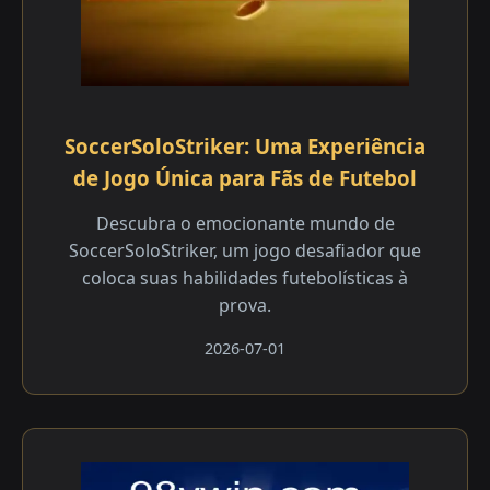
SoccerSoloStriker: Uma Experiência
de Jogo Única para Fãs de Futebol
Descubra o emocionante mundo de
SoccerSoloStriker, um jogo desafiador que
coloca suas habilidades futebolísticas à
prova.
2026-07-01