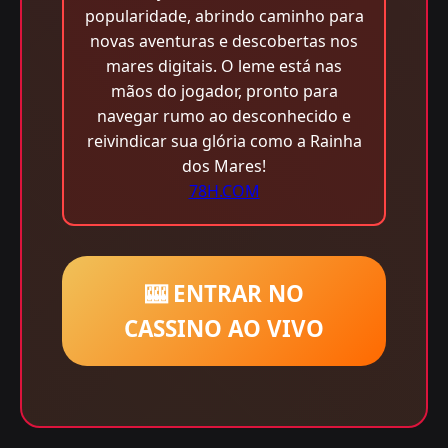
popularidade, abrindo caminho para
novas aventuras e descobertas nos
mares digitais. O leme está nas
mãos do jogador, pronto para
navegar rumo ao desconhecido e
reivindicar sua glória como a Rainha
dos Mares!
78H.COM
🎰 ENTRAR NO
CASSINO AO VIVO