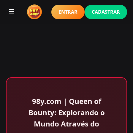
☰
ENTRAR
CADASTRAR
98y.com | Queen of
Bounty: Explorando o
Mundo Através do