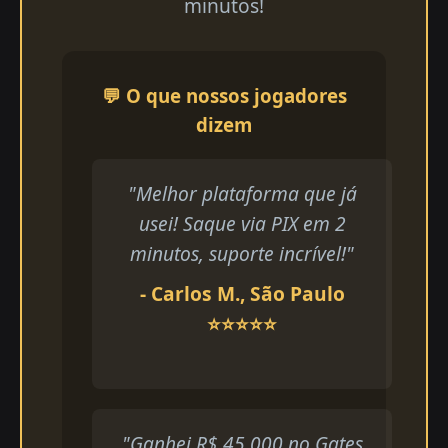
minutos!
💬 O que nossos jogadores
dizem
"Melhor plataforma que já
usei! Saque via PIX em 2
minutos, suporte incrível!"
- Carlos M., São Paulo
⭐⭐⭐⭐⭐
"Ganhei R$ 45.000 no Gates