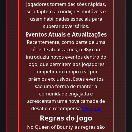
jogadores tomem decisões rápidas,
se adaptem a condições mutáveis e
usem habilidades especiais para
superar adversários.
Eventos Atuais e Atualizações
Recentemente, como parte de uma
série de atualizações, o 98y.com
introduziu novos eventos dentro do
jogo, que permitem aos jogadores
competir em tempo real por
prêmios exclusivos. Estes eventos
são uma forma de manter a
comunidade engajada e
acrescentam uma nova camada de
desafio e recompensa.
68k.com
Regras do Jogo
No Queen of Bounty, as regras são