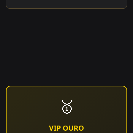
🥇
VIP OURO