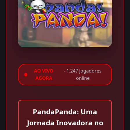
AO VIVO
- 1.247 jogadores
AGORA
online
PandaPanda: Uma
Jornada Inovadora no