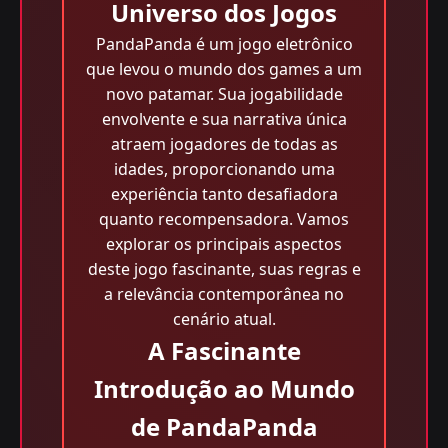
Universo dos Jogos
PandaPanda é um jogo eletrônico
que levou o mundo dos games a um
novo patamar. Sua jogabilidade
envolvente e sua narrativa única
atraem jogadores de todas as
idades, proporcionando uma
experiência tanto desafiadora
quanto recompensadora. Vamos
explorar os principais aspectos
deste jogo fascinante, suas regras e
a relevância contemporânea no
cenário atual.
A Fascinante
Introdução ao Mundo
de PandaPanda