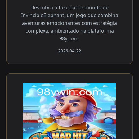
Descubra o fascinante mundo de
InvincibleElephant, um jogo que combina
aventuras emocionantes com estratégia
complexa, ambientado na plataforma
98y.com.
2026-04-22