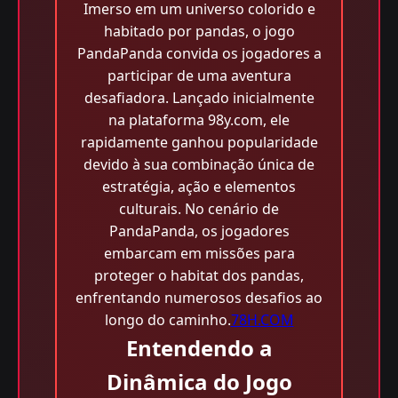
Imerso em um universo colorido e
habitado por pandas, o jogo
PandaPanda convida os jogadores a
participar de uma aventura
desafiadora. Lançado inicialmente
na plataforma 98y.com, ele
rapidamente ganhou popularidade
devido à sua combinação única de
estratégia, ação e elementos
culturais. No cenário de
PandaPanda, os jogadores
embarcam em missões para
proteger o habitat dos pandas,
enfrentando numerosos desafios ao
longo do caminho.
78H.COM
Entendendo a
Dinâmica do Jogo