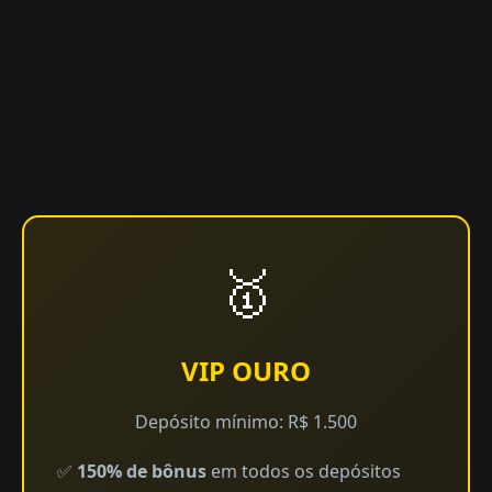
🥇
VIP OURO
Depósito mínimo: R$ 1.500
✅
150% de bônus
em todos os depósitos