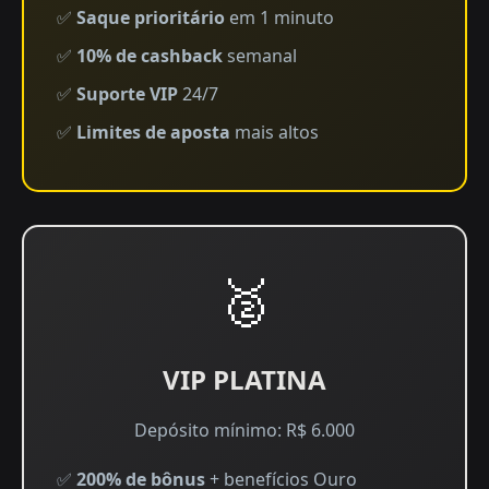
✅
Saque prioritário
em 1 minuto
✅
10% de cashback
semanal
✅
Suporte VIP
24/7
✅
Limites de aposta
mais altos
🥈
VIP PLATINA
Depósito mínimo: R$ 6.000
✅
200% de bônus
+ benefícios Ouro