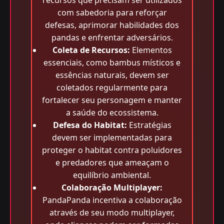
recursos que precisam ser utilizados
com sabedoria para reforçar
defesas, aprimorar habilidades dos
pandas e enfrentar adversários.
Coleta de Recursos:
Elementos
essenciais, como bambus místicos e
essências naturais, devem ser
coletados regularmente para
fortalecer seu personagem e manter
a saúde do ecossistema.
Defesa do Habitat:
Estratégias
devem ser implementadas para
proteger o habitat contra poluidores
e predadores que ameaçam o
equilíbrio ambiental.
Colaboração Multiplayer:
PandaPanda incentiva a colaboração
através de seu modo multiplayer,