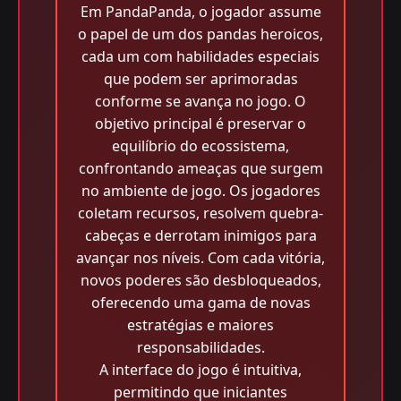
Em PandaPanda, o jogador assume
o papel de um dos pandas heroicos,
cada um com habilidades especiais
que podem ser aprimoradas
conforme se avança no jogo. O
objetivo principal é preservar o
equilíbrio do ecossistema,
confrontando ameaças que surgem
no ambiente de jogo. Os jogadores
coletam recursos, resolvem quebra-
cabeças e derrotam inimigos para
avançar nos níveis. Com cada vitória,
novos poderes são desbloqueados,
oferecendo uma gama de novas
estratégias e maiores
responsabilidades.
A interface do jogo é intuitiva,
permitindo que iniciantes