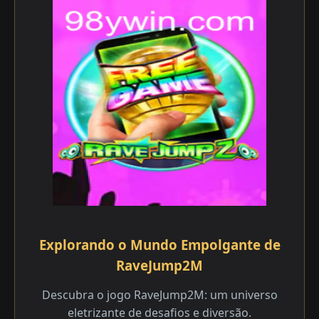
Explorando o Mundo Empolgante de
RaveJump2M
Descubra o jogo RaveJump2M: um universo
eletrizante de desafios e diversão.