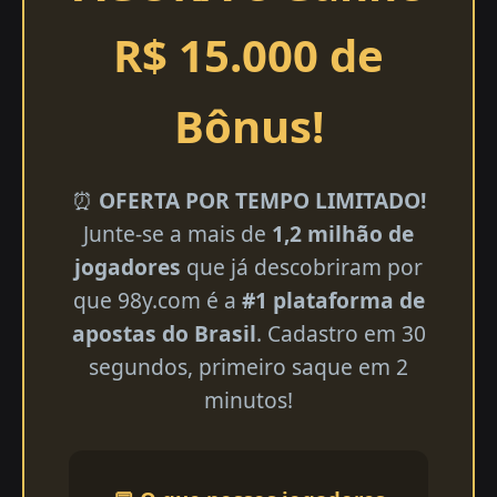
R$ 15.000 de
Bônus!
⏰
OFERTA POR TEMPO LIMITADO!
Junte-se a mais de
1,2 milhão de
jogadores
que já descobriram por
que 98y.com é a
#1 plataforma de
apostas do Brasil
. Cadastro em 30
segundos, primeiro saque em 2
minutos!